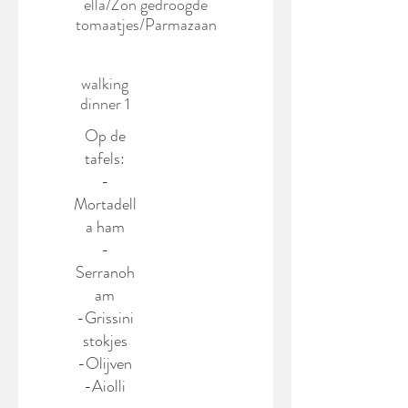
ella/Zon gedroogde
tomaatjes/Parmazaan
walking
dinner 1
Op de
tafels:
-
Mortadell
a ham
-
Serranoh
am
-Grissini
stokjes
-Olijven
-Aiolli