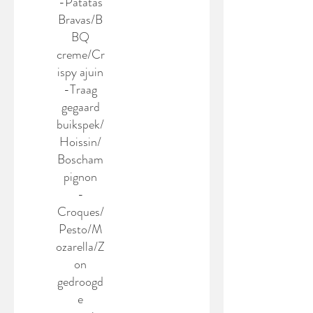
-Patatas
Bravas/B
BQ
creme/Cr
ispy ajuin
-Traag
gegaard
buikspek/
Hoissin/
Boscham
pignon
-
Croques/
Pesto/M
ozarella/Z
on
gedroogd
e