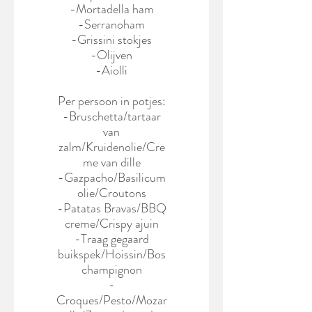
-Mortadella ham
-Serranoham
-Grissini stokjes
-Olijven
-Aiolli
Per persoon in potjes:
-Bruschetta/tartaar
van
zalm/Kruidenolie/Cre
me van dille
-Gazpacho/Basilicum
olie/Croutons
-Patatas Bravas/BBQ
creme/Crispy ajuin
-Traag gegaard
buikspek/Hoissin/Bos
champignon
-
Croques/Pesto/Mozar