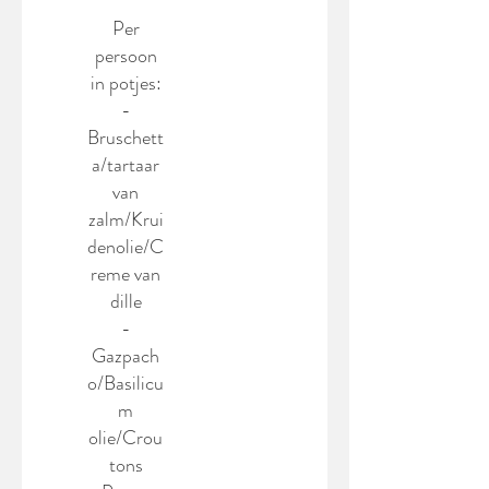
Per
persoon
in potjes:
-
Bruschett
a/tartaar
van
zalm/Krui
denolie/C
reme van
dille
-
Gazpach
o/Basilicu
m
olie/Crou
tons