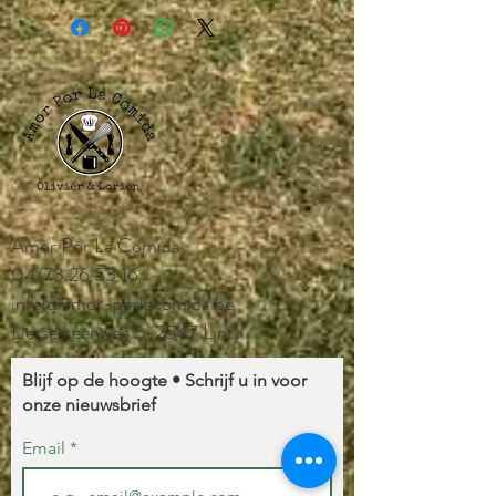
Amor Por La Comida
04/73.26.53.16
info@amor-porlacomida.be
Liersesteenweg 5-2547 Lint
Blijf op de hoogte • Schrijf u in voor
onze nieuwsbrief
Email