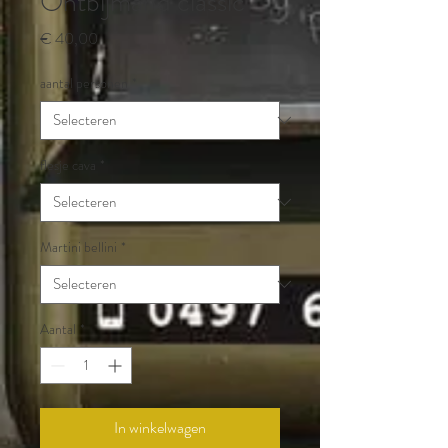
Ontbijmand classic
Prijs
€ 40,00
aantal personen
*
flesje cava
*
Martini bellini
*
Aantal
*
In winkelwagen