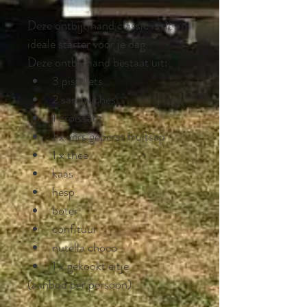
Deze ontbijtmand classic is de 
ideale starter voor je dag.
Deze ontbijmand bestaat uit:
3 pistolets
2 sandwiches
1 croissant
1 x vers geperst fruitsap
1 x thee
kaas
hesp
boter
confituur
nutella choco
1 x gekookt eitje
(aanbod per persoon)