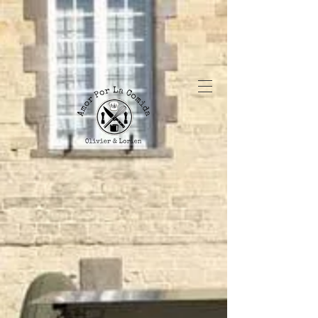
9
,1
84 reviews
provided by